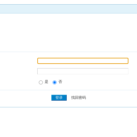
是
否
找回密码