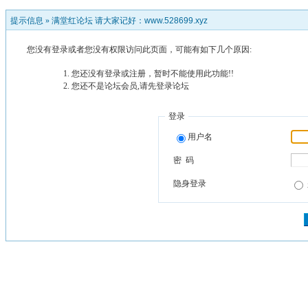
提示信息 »
满堂红论坛 请大家记好：www.528699.xyz
您没有登录或者您没有权限访问此页面，可能有如下几个原因:
您还没有登录或注册，暂时不能使用此功能!!
您还不是论坛会员,请先登录论坛
登录
用户名
密 码
隐身登录