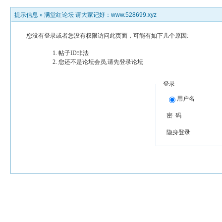
提示信息 »
满堂红论坛 请大家记好：www.528699.xyz
您没有登录或者您没有权限访问此页面，可能有如下几个原因:
帖子ID非法
您还不是论坛会员,请先登录论坛
登录
用户名
密 码
隐身登录