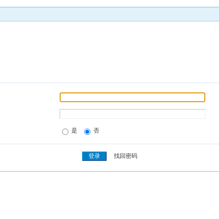
是
否
找回密码